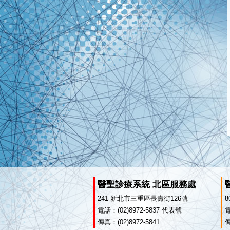
醫聖診療系統 北區服務處
241 新北市三重區長壽街126號
電話：(02)8972-5837 代表號
電
傳真：(02)8972-5841
傳