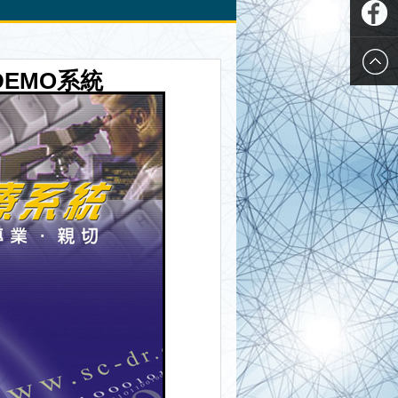
Plurk
推特
Twitter
Faceboo
DEMO
系統