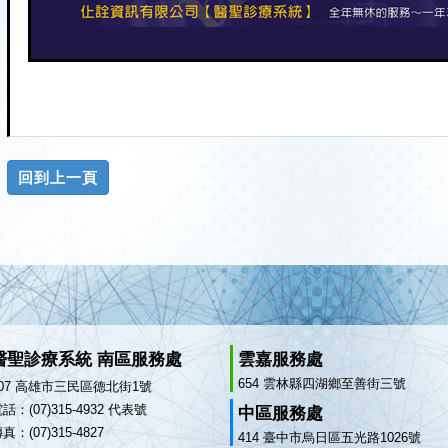
醫聖診療系統 南區服務處
雲嘉服務處
654 雲林縣四湖鄉至善街三號
807 高雄市三民區德北街1號
話：(07)315-4932 代表號
中區服務處
真：(07)315-4827
414 臺中市烏日區五光路1026號