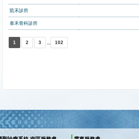
凱禾診所
泰禾骨科診所
1
2
3
102
...