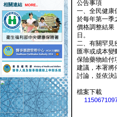
公告事項
相關連結
MORE..
一、全民健康
於每年第一季
價格調整結果
日。
二、有關罕見
匯率或成本變
保險藥物給付
建議，本署將
討論，並依決
檔案下載
1150671