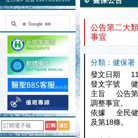
健保公告
公告第二大
事宜
分類：健保署 日期
發文日期 115-
發文字號 健保審
主旨 公告第
調整事宜。
依據 全民健
及第18條。
訂閱
退訂