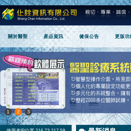
關於醫聖
產品資訊
健保公告
更版功
1
2
3
使用者IP位置 216.73.217.59