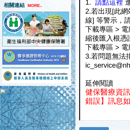
1.
請點這裡
進
相關連結
MORE..
2.若出現[此
線] 等警示
下載專區 > 電
縮後匯入根憑證(ro
下載專區 > 
3.若問題無法排
ic_service@nh
延伸閱讀
健保醫療資訊
錯誤】訊息