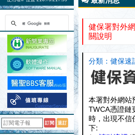
最新消息
健保署對外網站
關說明
分類：健保速訊 
本署對外網站預計
TWCA憑證鏈
時，出現不信
訂閱
退訂
下: