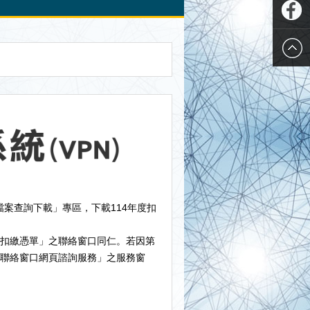
Plurk
推特
Twitter
Faceboo
檔案查詢下載」專區，下載114年度扣
扣繳憑單」之聯絡窗口同仁。若因第
聯絡窗口網頁諮詢服務」之服務窗