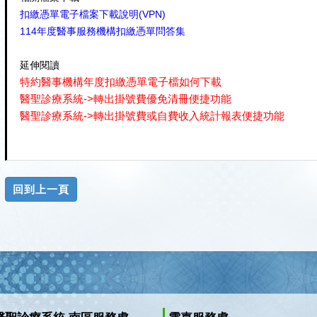
扣繳憑單電子檔案下載說明(VPN)
114年度醫事服務機構扣繳憑單問答集
延伸閱讀
特約醫事機構年度扣繳憑單電子檔如何下載
醫聖診療系統->轉出掛號費優免清冊便捷功能
醫聖診療系統->轉出掛號費或自費收入統計報表便捷功能